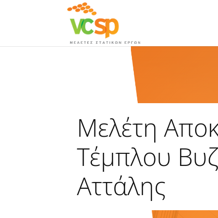
Μελέτη Απο
Τέμπλου Βυ
Αττάλης