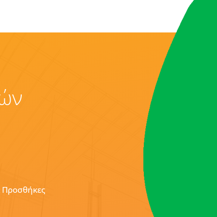
κών
& Προσθήκες