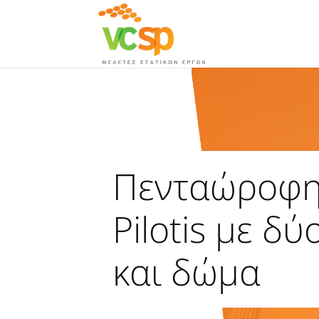
Πενταώροφη
Pilotis με δ
και δώμα