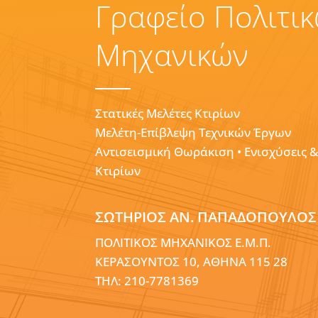
Γραφείο Πολιτι
Μηχανικών
Στατικές Μελέτες Κτιρίων
Μελέτη-Επίβλεψη Τεχνικών Έργων
Αντισεισμική Θωράκιση • Ενισχύσεις 
Κτιρίων
ΣΩΤΗΡΙΟΣ ΑΝ. ΠΑΠΑΔΟΠΟΥΛΟΣ
ΠΟΛΙΤΙΚΟΣ ΜΗΧΑΝΙΚΟΣ Ε.Μ.Π.
ΚΕΡΑΣΟΥΝΤΟΣ 10, ΑΘΗΝΑ 115 28
ΤΗΛ: 210-7781369