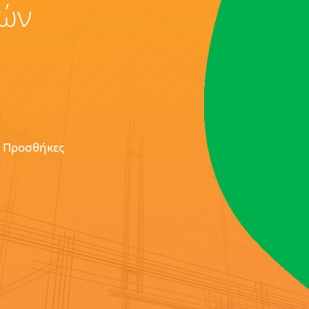
κών
& Προσθήκες